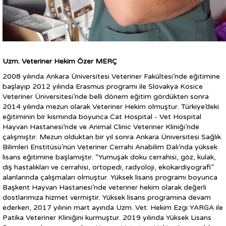
Uzm. Veteriner Hekim Özer MERÇ
2008 yılında Ankara Üniversitesi Veteriner Fakültesi’nde eğitimine
başlayıp 2012 yılında Erasmus programı ile Slovakya Kosice
Veteriner Üniversitesi’nde belli dönem eğitim gördükten sonra
2014 yılında mezun olarak Veteriner Hekim olmuştur. Türkiye’deki
eğitiminin bir kısmında boyunca Cat Hospital - Vet Hospital
Hayvan Hastanesi’nde ve Animal Clinic Veteriner Kliniği’nde
çalışmıştır. Mezun olduktan bir yıl sonra Ankara Üniversitesi Sağlık
Bilimleri Enstitüsü’nün Veteriner Cerrahi Anabilim Dalı’nda yüksek
lisans eğitimine başlamıştır. “Yumuşak doku cerrahisi, göz, kulak,
diş hastalıkları ve cerrahisi, ortopedi, radyoloji, ekokardiyografi”
alanlarında çalışmaları olmuştur. Yüksek lisans programı boyunca
Başkent Hayvan Hastanesi’nde veteriner hekim olarak değerli
dostlarımıza hizmet vermiştir. Yüksek lisans programına devam
ederken, 2017 yılının mart ayında Uzm. Vet. Hekim Ezgi YARGA ile
Patika Veteriner Kliniğini kurmuştur. 2019 yılında Yüksek Lisans