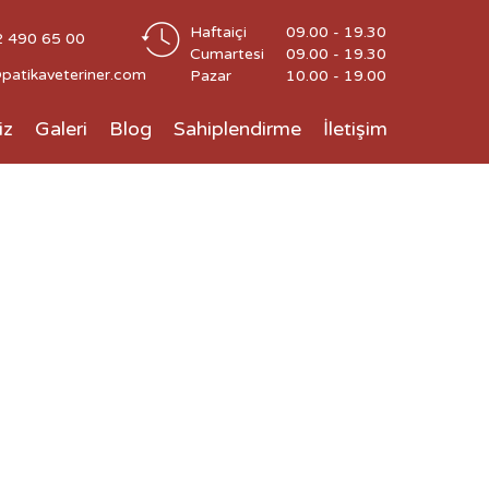
Haftaiçi
09.00 - 19.30
490 65 00
Cumartesi
09.00 - 19.30
patikaveteriner.com
Pazar
10.00 - 19.00
iz
Galeri
Blog
Sahiplendirme
İletişim