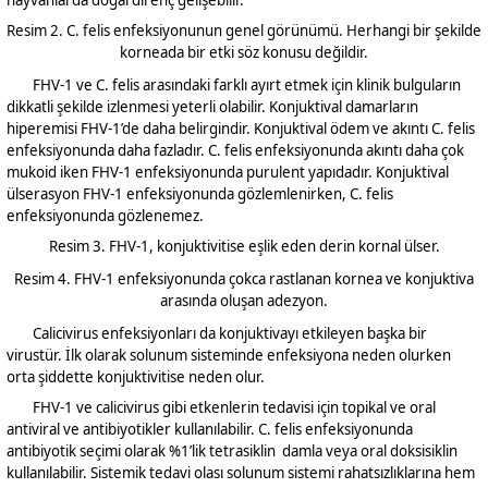
hayvanlarda doğal direnç gelişebilir.
Resim 2. C. felis enfeksiyonunun genel görünümü. Herhangi bir şekilde
korneada bir etki söz konusu değildir.
FHV-1 ve C. felis arasındaki farklı ayırt etmek için klinik bulguların
dikkatli şekilde izlenmesi yeterli olabilir. Konjuktival damarların
hiperemisi FHV-1’de daha belirgindir. Konjuktival ödem ve akıntı C. felis
enfeksiyonunda daha fazladır. C. felis enfeksiyonunda akıntı daha çok
mukoid iken FHV-1 enfeksiyonunda purulent yapıdadır. Konjuktival
ülserasyon FHV-1 enfeksiyonunda gözlemlenirken, C. felis
enfeksiyonunda gözlenemez.
Resim 3. FHV-1, konjuktivitise eşlik eden derin kornal ülser.
Resim 4. FHV-1 enfeksiyonunda çokca rastlanan kornea ve konjuktiva
arasında oluşan adezyon.
Calicivirus enfeksiyonları da konjuktivayı etkileyen başka bir
virustür. İlk olarak solunum sisteminde enfeksiyona neden olurken
orta şiddette konjuktivitise neden olur.
FHV-1 ve calicivirus gibi etkenlerin tedavisi için topikal ve oral
antiviral ve antibiyotikler kullanılabilir. C. felis enfeksiyonunda
antibiyotik seçimi olarak %1’lik tetrasiklin damla veya oral doksisiklin
kullanılabilir. Sistemik tedavi olası solunum sistemi rahatsızlıklarına hem