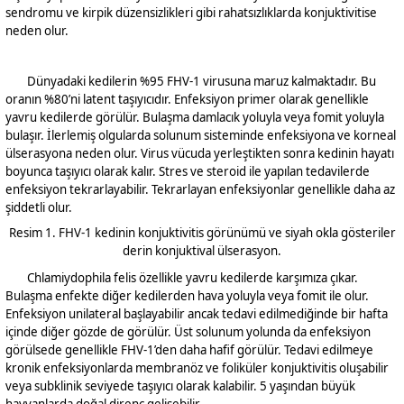
sendromu ve kirpik düzensizlikleri gibi rahatsızlıklarda konjuktivitise
neden olur.
Dünyadaki kedilerin %95 FHV-1 virusuna maruz kalmaktadır. Bu
oranın %80’ni latent taşıyıcıdır. Enfeksiyon primer olarak genellikle
yavru kedilerde görülür. Bulaşma damlacık yoluyla veya fomit yoluyla
bulaşır. İlerlemiş olgularda solunum sisteminde enfeksiyona ve korneal
ülserasyona neden olur. Virus vücuda yerleştikten sonra kedinin hayatı
boyunca taşıyıcı olarak kalır. Stres ve steroid ile yapılan tedavilerde
enfeksiyon tekrarlayabilir. Tekrarlayan enfeksiyonlar genellikle daha az
şiddetli olur.
Resim 1. FHV-1 kedinin konjuktivitis görünümü ve siyah okla gösteriler
derin konjuktival ülserasyon.
Chlamiydophila felis özellikle yavru kedilerde karşımıza çıkar.
Bulaşma enfekte diğer kedilerden hava yoluyla veya fomit ile olur.
Enfeksiyon unilateral başlayabilir ancak tedavi edilmediğinde bir hafta
içinde diğer gözde de görülür. Üst solunum yolunda da enfeksiyon
görülsede genellikle FHV-1’den daha hafif görülür. Tedavi edilmeye
kronik enfeksiyonlarda membranöz ve foliküler konjuktivitis oluşabilir
veya subklinik seviyede taşıyıcı olarak kalabilir. 5 yaşından büyük