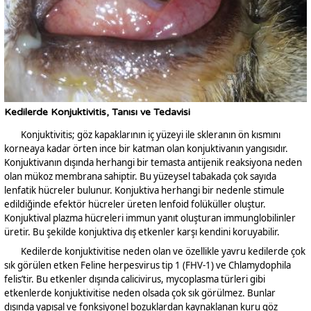
Kedilerde Konjuktivitis, Tanısı ve Tedavisi
Konjuktivitis; göz kapaklarının iç yüzeyi ile skleranın ön kısmını
korneaya kadar örten ince bir katman olan konjuktivanın yangısıdır.
Konjuktivanın dışında herhangi bir temasta antijenik reaksiyona neden
olan mükoz membrana sahiptir. Bu yüzeysel tabakada çok sayıda
lenfatik hücreler bulunur. Konjuktiva herhangi bir nedenle stimule
edildiğinde efektör hücreler üreten lenfoid folüküller oluştur.
Konjuktival plazma hücreleri immun yanıt oluşturan immunglobilinler
üretir. Bu şekilde konjuktiva dış etkenler karşı kendini koruyabilir.
Kedilerde konjuktivitise neden olan ve özellikle yavru kedilerde çok
sık görülen etken Feline herpesvirus tip 1 (FHV-1) ve Chlamydophila
felis’tir. Bu etkenler dışında calicivirus, mycoplasma türleri gibi
etkenlerde konjuktivitise neden olsada çok sık görülmez. Bunlar
dışında yapısal ve fonksiyonel bozuklardan kaynaklanan kuru göz