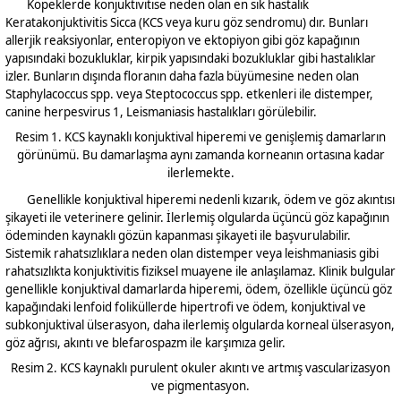
Köpeklerde konjuktivitise neden olan en sık hastalık
Keratakonjuktivitis Sicca (KCS veya kuru göz sendromu) dır. Bunları
allerjik reaksiyonlar, enteropiyon ve ektopiyon gibi göz kapağının
yapısındaki bozukluklar, kirpik yapısındaki bozukluklar gibi hastalıklar
izler. Bunların dışında floranın daha fazla büyümesine neden olan
Staphylacoccus spp. veya Steptococcus spp. etkenleri ile distemper,
canine herpesvirus 1, Leismaniasis hastalıkları görülebilir.
Resim
1
. KCS kaynaklı konjuktival hiperemi ve genişlemiş damarların
görünümü. Bu damarlaşma aynı zamanda korneanın ortasına kadar
ilerlemekte.
Genellikle konjuktival hiperemi nedenli kızarık, ödem ve göz akıntısı
şikayeti ile veterinere gelinir. İlerlemiş olgularda üçüncü göz kapağının
ödeminden kaynaklı gözün kapanması şikayeti ile başvurulabilir.
Sistemik rahatsızlıklara neden olan distemper veya leishmaniasis gibi
rahatsızlıkta konjuktivitis fiziksel muayene ile anlaşılamaz. Klinik bulgular
genellikle konjuktival damarlarda hiperemi, ödem, özellikle üçüncü göz
kapağındaki lenfoid foliküllerde hipertrofi ve ödem, konjuktival ve
subkonjuktival ülserasyon, daha ilerlemiş olgularda korneal ülserasyon,
göz ağrısı, akıntı ve blefarospazm ile karşımıza gelir.
Resim
2
. KCS kaynaklı purulent okuler akıntı ve artmış vascularizasyon
ve pigmentasyon.