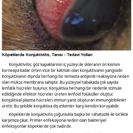
Köpeklerde Konjuktivitis, Tanısı - Tedavi Yolları
Konjuktivitis; göz kapaklarının iç yüzeyi ile skleranın ön kısmını
korneaya kadar örten ince bir katman olan konjuktivanın yangısıdır.
Konjuktivanın dışında herhangi bir temasta antijenik reaksiyona neden
olan mükoz membrana sahiptir. Bu yüzeysel tabakada çok sayıda
lenfatik hücreler bulunur. Konjuktiva herhangi bir nedenle stimule
edildiğinde efektör hücreler üreten lenfoid folüküller oluştur.
Konjuktival plazma hücreleri immun yanıt oluşturan immunglobilinler
üretir. Bu şekilde konjuktiva dış etkenler karşı kendini koruyabilir.
Köpeklerde konjuktivitis çoğunlukla başka bir rahatsızlık ile birlikte
karşımıza çıkar. Primer enfeksiyona neden olan bakteriyel
enfeksiyonlar köpeklerde çok nadirdir.