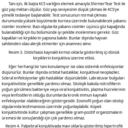
Tanı için, ilk başta KCS varlığını elemek amacıyla ShirmerTear Test ile
göz yaşı mıktarı ölçülür. Göz yaşı seviyesinin düşük çıkması ile KCS’ye
yönelik tedaviye başlanabilir. Test sonucunun normal çıkması
durumunda yüksek büyütmede kornea üzerinde bulunabilecek yabancı
cisimler incelenir. Bazı olgularda yabancı cisimler üçüncü göz kapağında
bulanabildiği için bu bölümünde iyi şekilde incelenmesi gerekir. Göz
kapakları ve kirpiklerin yapısına bakılır. Bunlar dışında hayvan
sahibinden olası alerjik etmenler için anamnez alınır.
Resim
3
. Distichiasis kaynaklı kırmızı oklarla gösterilmiş içi dönük
kirpiklerin konjuktiva üzerine etkisi.
Eğer herhangi bir tanı konulamıyor ise olası sistemik enfeksiyonlar
düşünürlür. Bunlar dışında orbital hastalıklar, konjuktival neoplaziler,
Scleral enfeksiyonlar gibi hastalıklar düşünülebilir. Labratuvar bulguları
konjuktivitiste genellikle yardımcı olmaz. Sitolojik bakıda nötrofillerin
yoğun görülmesi bakteriye veya viral konjuktivitin, plazma hücrelerinin
veya lenfositlerin olduğu durumlarda kronik immun kaynaklı
enfeksiyonlar olabileceğinin göstergesidir. Eosinofil yoğun olan sitoloji
olgularında leishmaniosis üzerinde yoğunlaşılabilir. Köpek
konjuktivitinde kültür çalışması genellikle gram-pozitif organizmaların
üremesi ile sonuçlandığı için çok yardımcı olmaz.
Resim
4
. Palpebral konjuktivada mavi oklarla gösterilmiş hipertrofik