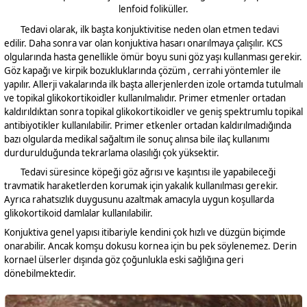
lenfoid foliküller.
Tedavi olarak, ilk başta konjuktivitise neden olan etmen tedavi
edilir. Daha sonra var olan konjuktiva hasarı onarılmaya çalışılır. KCS
olgularında hasta genellikle ömür boyu suni göz yaşı kullanması gerekir.
Göz kapağı ve kirpik bozukluklarında çözüm , cerrahi yöntemler ile
yapılır. Allerji vakalarında ilk başta allerjenlerden izole ortamda tutulmalı
ve topikal glikokortikoidler kullanılmalıdır. Primer etmenler ortadan
kaldırıldıktan sonra topikal glikokortikoidler ve geniş spektrumlu topikal
antibiyotikler kullanılabilir. Primer etkenler ortadan kaldırılmadığında
bazı olgularda medikal sağaltım ile sonuç alınsa bile ilaç kullanımı
durdurulduğunda tekrarlama olasılığı çok yüksektir.
Tedavi süresince köpeği göz ağrısı ve kaşıntısı ile yapabileceği
travmatik haraketlerden korumak için yakalık kullanılması gerekir.
Ayrıca rahatsızlık duygusunu azaltmak amacıyla uygun koşullarda
glikokortikoid damlalar kullanılabilir.
Konjuktiva genel yapısı itibariyle kendini çok hızlı ve düzgün biçimde
onarabilir. Ancak komşu dokusu kornea için bu pek söylenemez. Derin
kornael ülserler dışında göz çoğunlukla eski sağlığına geri
dönebilmektedir.